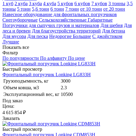
1 куб
2 куба
3 куба
4 куба
5 кубов
6 кубов
7 кубов
3 тонны
3,5
тонны
5 тонн
5,6 тонн
6 тонн
7 тонн
от 10 тонн
от 20 тонн
Навесное оборудование для фронтальных погрузчиков
Снегоуборочные
Сельскохозяйственные
Габаритные
Погрузчики для сыпучих грузов и материалов
Для щебня
Для
леса и бревен
Для благоустройства территорий
Для бетона
Для мусора
Для песка
Недорогие
Большие
С джойстиком
Лучшие
Показать все
Фильтр
По популярности
По алфавиту
По цене
Быстрый просмотр
Фронтальный погрузчик Lonking LG833H
Грузоподъемность, кг
3000
Объем ковша, м3
2.3
Эксплуатационный вес, кг
10500
Под заказ
Цена:
4 615 854
₽
Заказать
Быстрый просмотр
Фронтальный погрузчик Lonking CDM853H