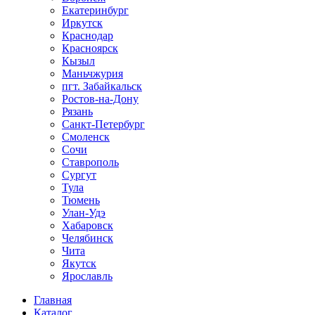
Екатеринбург
Иркутск
Краснодар
Красноярск
Кызыл
Маньчжурия
пгт. Забайкальск
Ростов-на-Дону
Рязань
Санкт-Петербург
Смоленск
Сочи
Ставрополь
Сургут
Тула
Тюмень
Улан-Удэ
Хабаровск
Челябинск
Чита
Якутск
Ярославль
Главная
Каталог