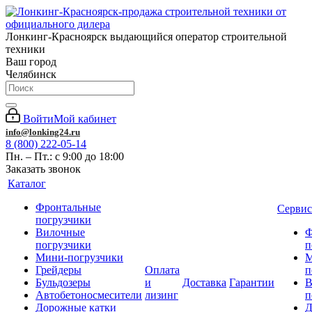
Лонкинг-Красноярск выдающийся оператор строительной
техники
Ваш город
Челябинск
Войти
Мой кабинет
info@lonking24.ru
8 (800) 222-05-14
Пн. – Пт.: с 9:00 до 18:00
Заказать звонок
Каталог
Фронтальные
Сервис
погрузчики
Вилочные
Ф
погрузчики
п
Мини-погрузчики
М
Грейдеры
Оплата
п
Бульдозеры
и
Доставка
Гарантии
В
Автобетоносмесители
лизинг
п
Дорожные катки
Д