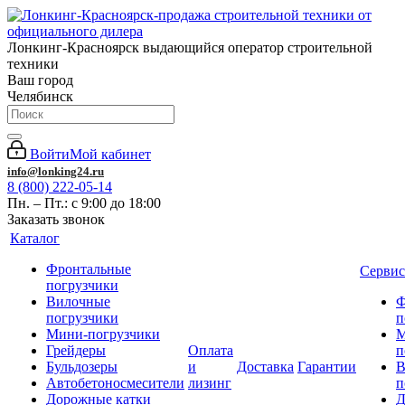
Лонкинг-Красноярск выдающийся оператор строительной
техники
Ваш город
Челябинск
Войти
Мой кабинет
info@lonking24.ru
8 (800) 222-05-14
Пн. – Пт.: с 9:00 до 18:00
Заказать звонок
Каталог
Фронтальные
Сервис
погрузчики
Вилочные
Ф
погрузчики
п
Мини-погрузчики
М
Грейдеры
Оплата
п
Бульдозеры
и
Доставка
Гарантии
В
Автобетоносмесители
лизинг
п
Дорожные катки
Д