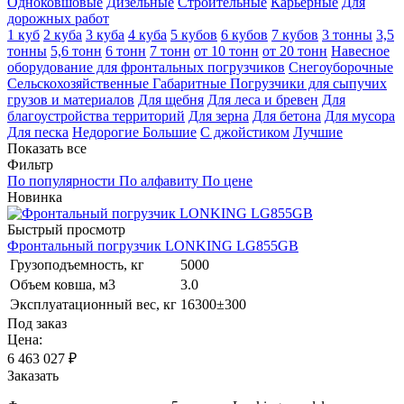
Одноковшовые
Дизельные
Строительные
Карьерные
Для
дорожных работ
1 куб
2 куба
3 куба
4 куба
5 кубов
6 кубов
7 кубов
3 тонны
3,5
тонны
5,6 тонн
6 тонн
7 тонн
от 10 тонн
от 20 тонн
Навесное
оборудование для фронтальных погрузчиков
Снегоуборочные
Сельскохозяйственные
Габаритные
Погрузчики для сыпучих
грузов и материалов
Для щебня
Для леса и бревен
Для
благоустройства территорий
Для зерна
Для бетона
Для мусора
Для песка
Недорогие
Большие
С джойстиком
Лучшие
Показать все
Фильтр
По популярности
По алфавиту
По цене
Новинка
Быстрый просмотр
Фронтальный погрузчик LONKING LG855GB
Грузоподъемность, кг
5000
Объем ковша, м3
3.0
Эксплуатационный вес, кг
16300±300
Под заказ
Цена:
6 463 027
₽
Заказать