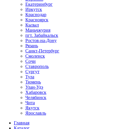
Екатеринбург
Иркутск
Краснодар
Красноярск
Кызыл
Маньчжурия
пгт. Забайкальск
Ростов-на-Дону
Рязань
Санкт-Петербург
Смоленск
Сочи
Ставрополь
Сургут
Тула
Тюмень
Улан-Удэ
Хабаровск
Челябинск
Чита
Якутск
Ярославль
Главная
Каталог