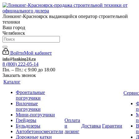
Лонкинг-Красноярск выдающийся оператор строительной
техники
Ваш город
Челябинск
Войти
Мой кабинет
info@lonking24.ru
8 (800) 222-05-14
Пн. – Пт.: с 9:00 до 18:00
Заказать звонок
Каталог
Фронтальные
Сервис
погрузчики
Вилочные
Ф
погрузчики
п
Мини-погрузчики
М
Грейдеры
Оплата
п
Бульдозеры
и
Доставка
Гарантии
В
Автобетоносмесители
лизинг
п
Дорожные катки
Д