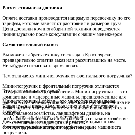
Расчет стоимости доставки
Оплата доставки производится напрямую перевозчику по его
тарифам, которые зависят от расстояния и размеров груза.
Цена доставки крупногабаритной техники определяется
индивидуально после консультации с нашим менеджером.
Самостоятельный вывоз
Вы можете забрать технику со склада в Красноярске,
предварительно оплатив заказ или рассчитавшись на месте.
Не забудьте согласовать время визита.
Чем отличается мини-погрузчик от фронтального погрузчика?
Мини-погрузчик и фронтальный погрузчик отличаются
Что умеет мини-погрузчик?
размером и областью применения. Мини-погрузчики — это
компактные и маневренные машины, предназначенные для
Мини-погрузчик Lonking – это многофункциональная
работы в стесненных условиях, где более крупная техника не
Какие нужны права для управления мини-погрузчиком
машина, способная выполнять:
может пройти или развернуться. Они часто используются в
Lonking?
коммунальном хозяйстве, ландшафтном дизайне, на
погрузку и разгрузку материалов;
небольших строительных площадках и в сельском хозяйстве.
Для управления мини-погрузчиком необходимы права
земляные и ландшафтные работы;
Как перевозить мини-погрузчик?
соответствующей категории и удостоверение машиниста
уборку снега и строительного мусора.
погрузчика.