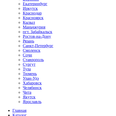
Екатеринбург
Иркутск
Краснодар
Красноярск
Кызыл
Маньчжурия
пгт. Забайкальск
Ростов-на-Дону
Рязань
Санкт-Петербург
Смоленск
Сочи
Ставрополь
Сургут
Тула
Тюмень
Улан-Удэ
Хабаровск
Челябинск
Чита
Якутск
Ярославль
Главная
Каталог