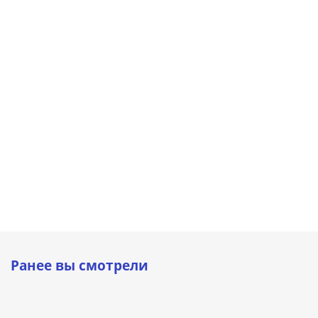
Мини-погрузчик
Мини-погрузчик
Мини-
Lonking CDM308
Lonking CDM307
погрузчик
(С
(С
Lonking
кондиционером)
кондиционером)
CDM312
Ранее вы смотрели