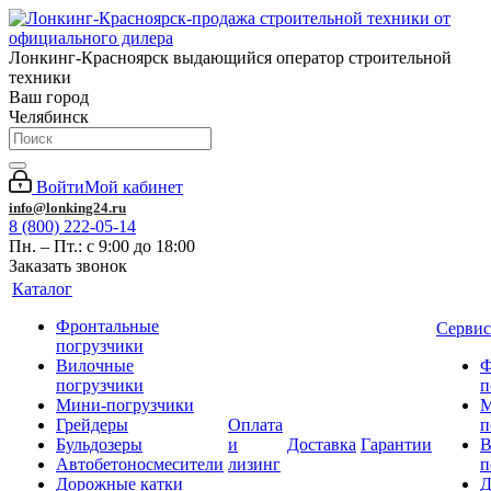
Лонкинг-Красноярск выдающийся оператор строительной
техники
Ваш город
Челябинск
Войти
Мой кабинет
info@lonking24.ru
8 (800) 222-05-14
Пн. – Пт.: с 9:00 до 18:00
Заказать звонок
Каталог
Фронтальные
Сервис
погрузчики
Вилочные
Ф
погрузчики
п
Мини-погрузчики
М
Грейдеры
Оплата
п
Бульдозеры
и
Доставка
Гарантии
В
Автобетоносмесители
лизинг
п
Дорожные катки
Д