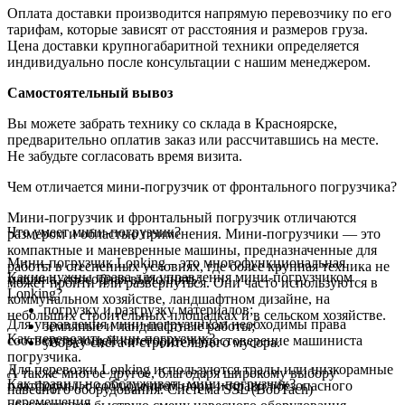
Оплата доставки производится напрямую перевозчику по его
тарифам, которые зависят от расстояния и размеров груза.
Цена доставки крупногабаритной техники определяется
индивидуально после консультации с нашим менеджером.
Самостоятельный вывоз
Вы можете забрать технику со склада в Красноярске,
предварительно оплатив заказ или рассчитавшись на месте.
Не забудьте согласовать время визита.
Чем отличается мини-погрузчик от фронтального погрузчика?
Мини-погрузчик и фронтальный погрузчик отличаются
Что умеет мини-погрузчик?
размером и областью применения. Мини-погрузчики — это
компактные и маневренные машины, предназначенные для
Мини-погрузчик Lonking – это многофункциональная
работы в стесненных условиях, где более крупная техника не
Какие нужны права для управления мини-погрузчиком
машина, способная выполнять:
может пройти или развернуться. Они часто используются в
Lonking?
коммунальном хозяйстве, ландшафтном дизайне, на
погрузку и разгрузку материалов;
небольших строительных площадках и в сельском хозяйстве.
Для управления мини-погрузчиком необходимы права
земляные и ландшафтные работы;
Как перевозить мини-погрузчик?
соответствующей категории и удостоверение машиниста
уборку снега и строительного мусора.
погрузчика.
Для перевозки Lonking используются тралы или низкорамные
А также многое другое, благодаря широкому выбору
Как правильно обслуживать мини-погрузчик?
платформы, с соблюдением норм и правил безопасного
навесного оборудования. Система SSL (BobTach)
перемещения.