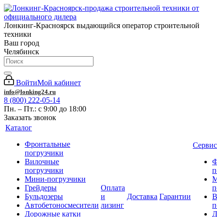
Лонкинг-Красноярск выдающийся оператор строительной
техники
Ваш город
Челябинск
Войти
Мой кабинет
info@lonking24.ru
8 (800) 222-05-14
Пн. – Пт.: с 9:00 до 18:00
Заказать звонок
Каталог
Фронтальные
Сервис
погрузчики
Вилочные
Ф
погрузчики
п
Мини-погрузчики
М
Грейдеры
Оплата
п
Бульдозеры
и
Доставка
Гарантии
В
Автобетоносмесители
лизинг
п
Дорожные катки
Д