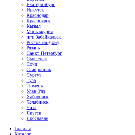
Екатеринбург
Иркутск
Краснодар
Красноярск
Кызыл
Маньчжурия
пгт. Забайкальск
Ростов-на-Дону
Рязань
Санкт-Петербург
Смоленск
Сочи
Ставрополь
Сургут
Тула
Тюмень
Улан-Удэ
Хабаровск
Челябинск
Чита
Якутск
Ярославль
Главная
Каталог