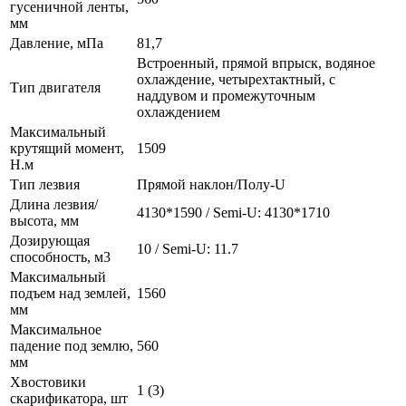
гусеничной ленты,
мм
Давление, мПа
81,7
Встроенный, прямой впрыск, водяное
охлаждение, четырехтактный, с
Тип двигателя
наддувом и промежуточным
охлаждением
Максимальный
крутящий момент,
1509
Н.м
Тип лезвия
Прямой наклон/Полу-U
Длина лезвия/
4130*1590 / Semi-U: 4130*1710
высота, мм
Дозирующая
10 / Semi-U: 11.7
способность, м3
Максимальный
подъем над землей,
1560
мм
Максимальное
падение под землю,
560
мм
Хвостовики
1 (3)
скарификатора, шт